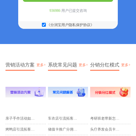
936986
用户已提交咨询
《分润宝用户隐私保护协议》
营销活动方案
系统常见问题
分销分红模式
更多+
更多+
更多+
亲子手作活动如何引流？体验课与节日套票怎么设计更容易转化
车衣店引流拓客，项目体验和车主推荐哪个更有效？
考研班老带新怎么设奖励，试听课和资料包哪个更好转化？
2026-08-09
2026-08-09
2026-08-09
烤鸭店引流拓客怎么做？半只体验券能不能带来复购
储值卡推广分佣怎么设才不伤客情？实体门店老板最稳的做法
头疗养发会员卡怎么设计？体验项目、疗程卡和老带新怎么选