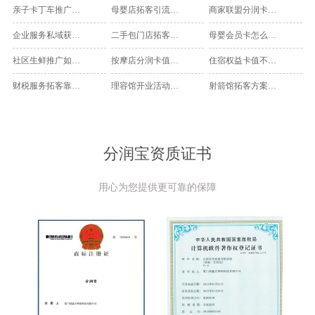
2026-08-09
2026-08-09
2026-08-09
亲子卡丁车推广靠体验券还是赛事活动更有效？实体门店老板怎么选
母婴店拓客引流先做会员卡还是社群团购？门店该怎么选才更稳
商家联盟分润卡适合哪些门店？跨店核销和互推分账怎么落地
2026-08-09
2026-08-09
2026-08-09
企业服务私域获客如何做转介绍线索奖励，才能让客户愿意主动推荐？
二手包门店拓客靠鉴定券还是老客推荐？哪个更容易成交
母婴会员卡怎么提高复购？会员价和积分兑换如何搭配更有效
2026-08-09
2026-08-08
2026-08-09
社区生鲜推广如何设置团长分润和复购奖励，才能既拉新又留住老客？
按摩店分润卡值得做吗？次卡推荐如何兼顾技师收益与门店复购
住宿权益卡值不值得做？酒店民宿分润卡适合订房还是周边引流
2026-08-09
2026-08-08
2026-08-09
财税服务拓客靠老带新可行吗？代理记账获客路径拆解
理容馆开业活动选剃须体验还是月卡？看这3类门店更适合哪种拉新方式
射箭馆拓客方案有哪些？体验课和团建套餐怎么选更适合实体门店
2026-08-09
2026-08-08
2026-08-09
分润宝资质证书
用心为您提供更可靠的保障