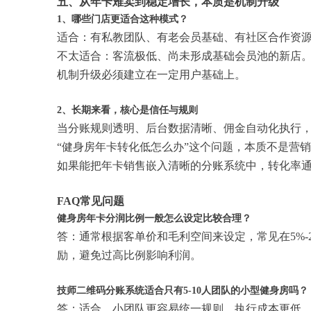
五、从年卡难卖到稳定增长，本质是机制升级
1、哪些门店更适合这种模式？
适合：有私教团队、有老会员基础、有社区合作资
不太适合：客流极低、尚未形成基础会员池的新店
机制升级必须建立在一定用户基础上。
2、长期来看，核心是信任与规则
当分账规则透明、后台数据清晰、佣金自动化执行
“健身房年卡转化低怎么办”这个问题，本质不是营
如果能把年卡销售嵌入清晰的分账系统中，转化率
FAQ常见问题
健身房年卡分润比例一般怎么设定比较合理？
答：通常根据客单价和毛利空间来设定，常见在5%
励，避免过高比例影响利润。
技师二维码分账系统适合只有5-10人团队的小型健身房吗？
答：适合。小团队更容易统一规则，执行成本更低