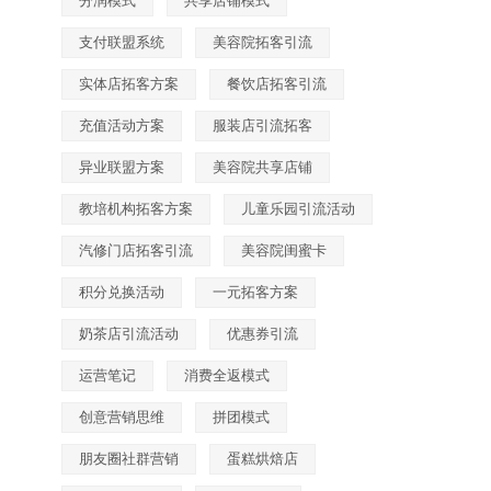
分润模式
共享店铺模式
支付联盟系统
美容院拓客引流
实体店拓客方案
餐饮店拓客引流
充值活动方案
服装店引流拓客
异业联盟方案
美容院共享店铺
教培机构拓客方案
儿童乐园引流活动
汽修门店拓客引流
美容院闺蜜卡
积分兑换活动
一元拓客方案
奶茶店引流活动
优惠券引流
运营笔记
消费全返模式
创意营销思维
拼团模式
朋友圈社群营销
蛋糕烘焙店