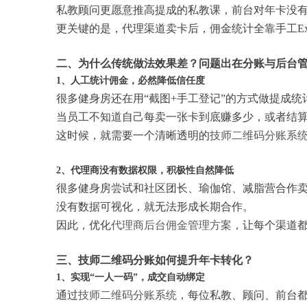
私教顾问更愿意推高提成的私教课，前台对年卡没
更关键的是，代理渠道卖卡后，佣金统计全靠手工Ex
二、为什么传统做法效果差？问题出在分账与后台
1、人工统计佣金，必然降低信任度
很多健身房还在用“截图+手工登记”的方式做提成
当员工不知道自己每卖一张卡到底赚多少，或者结
这时候，就需要一个清晰透明的
技师二维码分账系
2、代理商没有数据权限，积极性自然降低
很多健身房尝试和社区团长、瑜伽馆、减脂营合作
没有数据可视化，就无法形成长期合作。
因此，优化
代理商后台佣金管理方案
，让每个渠道
三、技师二维码分账如何提升年卡转化？
1、实现“一人一码”，成交自动绑定
通过
技师二维码分账系统
，每位私教、顾问、前台