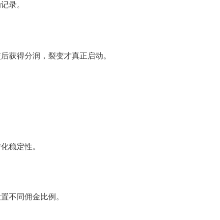
动记录。
交后获得分润，裂变才真正启动。
。
。
转化稳定性。
设置不同佣金比例。