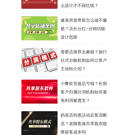
么设计才不踩红线？
健身房老带新怎么做不尴
尬？店长分红+分销功能
设计思路
母婴店推荐太麻烦？旅行
社式分账机制如何让客户
主动转介绍？
小餐饮充值总亏钱？长期
客户归属分润机制如何避
免利润被透支？
奶茶店特惠活动后客流断
流？老顾客做共享股东能
降获客成本吗