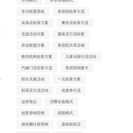
分润模式
共享店铺模式
支付联盟系统
美容院拓客引流
实体店拓客方案
餐饮店拓客引流
美
充值活动方案
服装店引流拓客
异业联盟方案
美容院共享店铺
教培机构拓客方案
儿童乐园引流活动
汽修门店拓客引流
美容院闺蜜卡
益、
积分兑换活动
一元拓客方案
奶茶店引流活动
优惠券引流
运营笔记
消费全返模式
创意营销思维
拼团模式
朋友圈社群营销
蛋糕烘焙店