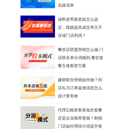
实操清单
涂料老带新奖励怎么设
定，既能提高成交率又不
压缩门店利润？
餐饮店联盟营销怎么做,门
店联名券分润规则,餐饮套
餐互推裂变方案
建材联合营销如何做？到
店礼与订单返佣流程怎么
设计更有效
代理记账获客靠低价套餐
还是企业推荐更稳？财税
门店如何用转介绍提升签