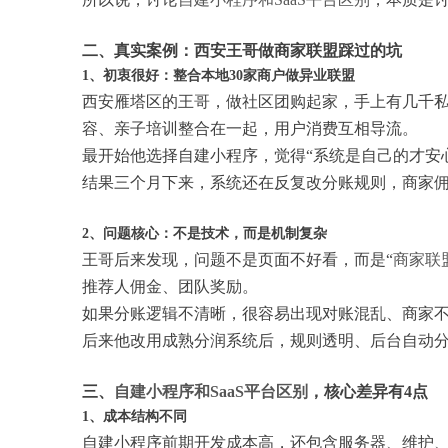
二、真实案例：西安王哥做商家联盟踩过的坑
1、初衷很好：整合本地30家商户做异业联盟
西安雁塔区的王哥，做社区团购起家，手上有几千
容、亲子培训整合在一起，用户消费互相导流。
最开始他选择自建小程序，觉得“系统是自己的才安
结果三个月下来，系统还在反复改分账规则，商家
2、问题核心：不是技术，而是机制复杂
王哥后来发现，问题不是页面不好看，而是“
商家联
推荐人佣金、团队奖励。
如果分账逻辑不清晰，很容易出现对账混乱、商家
后来他改用成熟分润系统后，规则透明、后台自动
三、
自建小程序和SaaS平台区别
，核心差异有4点
1、成本结构不同
自建小程序前期开发成本高，还包含服务器、维护