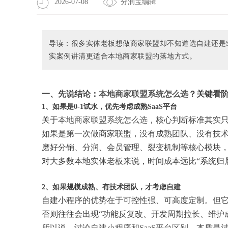
2026-07-08
分润宝编辑
导读：很多实体老板想做商家联盟却不知道选自建还是S
实案例讲清更适合本地商家联盟的落地方式。
一、先说结论：
本地商家联盟系统怎么选
？关键看
1、如果是0-1试水，优先考虑成熟SaaS平台
关于
本地商家联盟系统怎么选
，核心判断标准其实
如果是第一次做商家联盟，没有成熟团队、没有技术
磨好分销、分润、会员管理、裂变机制等核心模块
对大多数本地实体老板来说，时间成本远比“系统归
2、如果规模成熟、有技术团队，才考虑自建
自建小程序的优势在于可控性强、可高度定制。但
否则往往会出现“功能反复改、开发周期拉长、维护
所以说，讨论
自建小程序和SaaS平台区别
，本质是