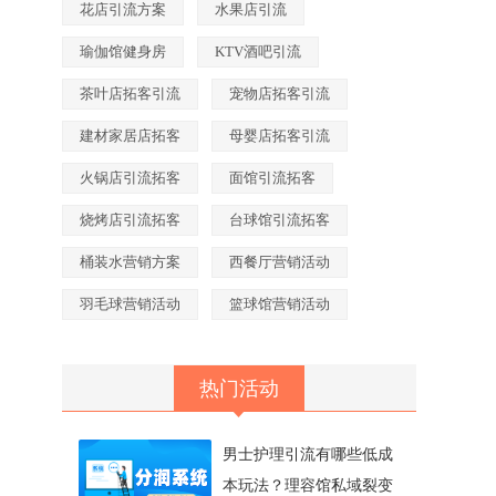
花店引流方案
水果店引流
瑜伽馆健身房
KTV酒吧引流
茶叶店拓客引流
宠物店拓客引流
建材家居店拓客
母婴店拓客引流
火锅店引流拓客
面馆引流拓客
烧烤店引流拓客
台球馆引流拓客
桶装水营销方案
西餐厅营销活动
羽毛球营销活动
篮球馆营销活动
热门活动
男士护理引流有哪些低成
本玩法？理容馆私域裂变