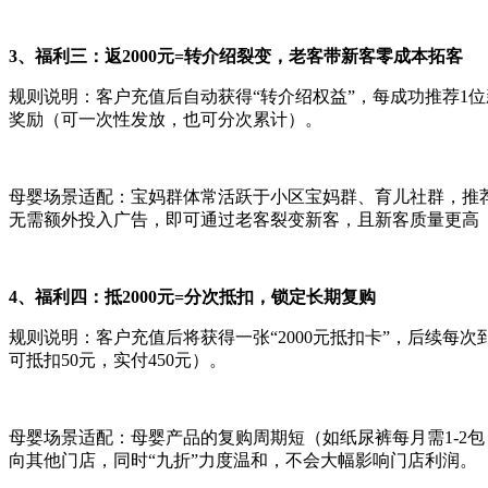
3、福利三：返2000元=转介绍裂变，老客带新客零成本拓客
规则说明：客户充值后自动获得“转介绍权益”，每成功推荐1位新
奖励（可一次性发放，也可分次累计）。
母婴场景适配：宝妈群体常活跃于小区宝妈群、育儿社群，推荐
无需额外投入广告，即可通过老客裂变新客，且新客质量更高（
4、福利四：抵2000元=分次抵扣，锁定长期复购
规则说明：客户充值后将获得一张“2000元抵扣卡”，后续每次
可抵扣50元，实付450元）。
母婴场景适配：母婴产品的复购周期短（如纸尿裤每月需1-2包
向其他门店，同时“九折”力度温和，不会大幅影响门店利润。