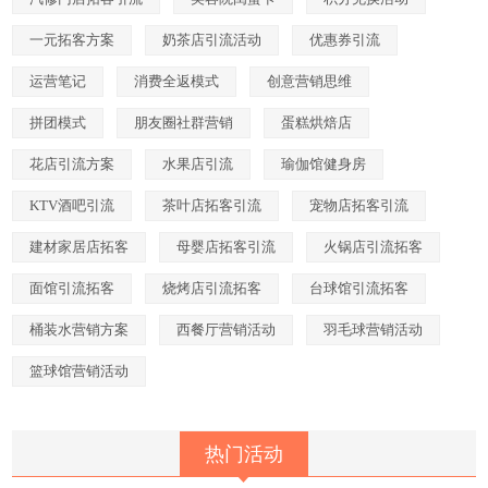
一元拓客方案
奶茶店引流活动
优惠券引流
运营笔记
消费全返模式
创意营销思维
拼团模式
朋友圈社群营销
蛋糕烘焙店
花店引流方案
水果店引流
瑜伽馆健身房
KTV酒吧引流
茶叶店拓客引流
宠物店拓客引流
建材家居店拓客
母婴店拓客引流
火锅店引流拓客
面馆引流拓客
烧烤店引流拓客
台球馆引流拓客
桶装水营销方案
西餐厅营销活动
羽毛球营销活动
篮球馆营销活动
热门活动