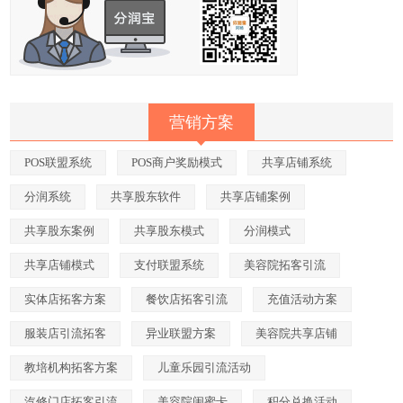
营销方案
POS联盟系统
POS商户奖励模式
共享店铺系统
分润系统
共享股东软件
共享店铺案例
共享股东案例
共享股东模式
分润模式
共享店铺模式
支付联盟系统
美容院拓客引流
实体店拓客方案
餐饮店拓客引流
充值活动方案
服装店引流拓客
异业联盟方案
美容院共享店铺
教培机构拓客方案
儿童乐园引流活动
汽修门店拓客引流
美容院闺蜜卡
积分兑换活动