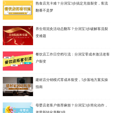
熟食店充卡难？分润宝3步搞定充值裂变，客流
翻番不是梦
养生馆泥灸活动总翻车？分润宝3步破解客流裂
变难题
餐饮店工作日空档引流：分润宝零成本激活老客
户裂变
建材店分销模式零成本裂变，5步落地方案实操
指南
母婴店老客户推荐麻烦？分润宝3步简化动作，
老带新转化率翻3倍