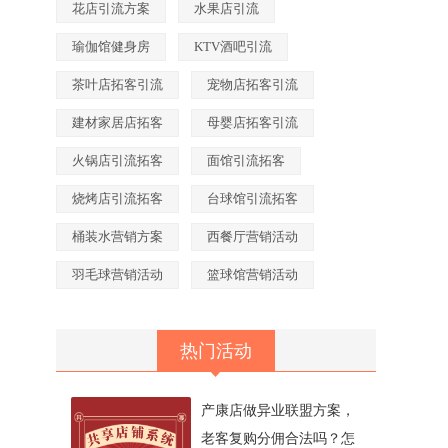
花店引流方案
水果店引流
瑜伽馆健身房
KTV酒吧引流
茶叶店拓客引流
宠物店拓客引流
建材家居店拓客
母婴店拓客引流
火锅店引流拓客
面馆引流拓客
烧烤店引流拓客
台球馆引流拓客
桶装水营销方案
西餐厅营销活动
羽毛球营销活动
篮球馆营销活动
。
热门活动
产康店做异业联盟方案，
老客复购分佣合法吗？怎