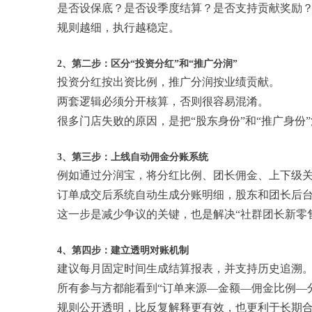
是否设保底？是否设季度结算？是否支持贡献奖励
规则越细，执行越稳定。
2、第二步：区分“投资分红”和“推广分润”
投资分红按出资比例，推广分润按业绩贡献。
两套逻辑必须分开核算，否则很容易混淆。
很多门店失败的原因，是把“股东身份”和“推广身份
3、第三步：上线自动佣金分账系统
例如通过分润宝，将分红比例、团长佣金、上下级
订单成交后系统自动生成分账明细，股东和团长后
这一步是减少争议的关键，也是解决“社群团长新零
4、第四步：建立透明对账机制
建议每月固定时间生成结算报表，并支持历史追溯
所有参与方都能看到“订单来源—金额—佣金比例—
规则公开透明，比反复解释更有效，也更利于长期