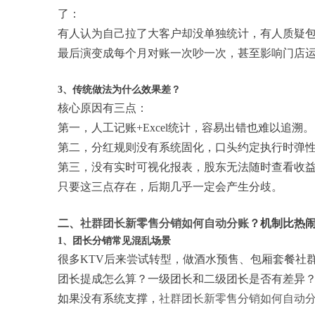
了：
有人认为自己拉了大客户却没单独统计，有人质疑
最后演变成每个月对账一次吵一次，甚至影响门店
3、传统做法为什么效果差？
核心原因有三点：
第一，人工记账+Excel统计，容易出错也难以追溯。
第二，分红规则没有系统固化，口头约定执行时弹
第三，没有实时可视化报表，股东无法随时查看收
只要这三点存在，后期几乎一定会产生分歧。
二、
社群团长新零售分销如何自动分账
？机制比热
1、团长分销常见混乱场景
很多KTV后来尝试转型，做酒水预售、包厢套餐社
团长提成怎么算？一级团长和二级团长是否有差异
如果没有系统支撑，
社群团长新零售分销如何自动