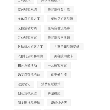
分润模式
共享店铺模式
支付联盟系统
美容院拓客引流
实体店拓客方案
餐饮店拓客引流
充值活动方案
服装店引流拓客
异业联盟方案
美容院共享店铺
教培机构拓客方案
儿童乐园引流活动
汽修门店拓客引流
美容院闺蜜卡
积分兑换活动
一元拓客方案
奶茶店引流活动
优惠券引流
运营笔记
消费全返模式
创意营销思维
拼团模式
朋友圈社群营销
蛋糕烘焙店