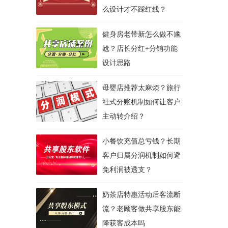
么设计才不踩红线？
健身房老带新怎么做不尴
尬？店长分红+分销功能
设计思路
母婴店推荐太麻烦？旅行
社式分账机制如何让客户
主动转介绍？
小餐饮充值总亏钱？长期
客户归属分润机制如何避
免利润被透支？
奶茶店特惠活动后客流断
流？老顾客做共享股东能
降获客成本吗