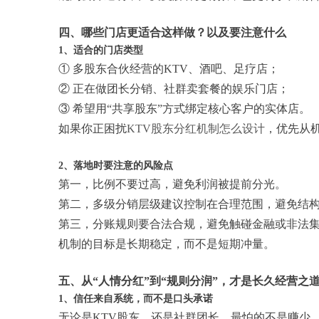
四、哪些门店更适合这样做？以及要注意什么
1、适合的门店类型
① 多股东合伙经营的KTV、酒吧、足疗店；
② 正在做团长分销、社群卖套餐的娱乐门店；
③ 希望用“共享股东”方式绑定核心客户的实体店。
如果你正困扰
KTV股东分红机制怎么设计
，优先从
2、落地时要注意的风险点
第一，比例不要过高，避免利润被提前分光。
第二，多级分销层级建议控制在合理范围，避免结
第三，分账规则要合法合规，避免触碰金融或非法
机制的目标是长期稳定，而不是短期冲量。
五、从“人情分红”到“规则分润”，才是长久经营之
1、信任来自系统，而不是口头承诺
无论是KTV股东，还是社群团长，最怕的不是赚少