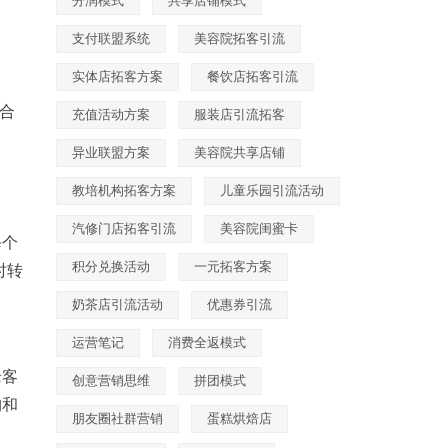
分润模式
共享店铺模式
支付联盟系统
美容院拓客引流
实体店拓客方案
餐饮店拓客引流
合
充值活动方案
服装店引流拓客
异业联盟方案
美容院共享店铺
教培机构拓客方案
儿童乐园引流活动
汽修门店拓客引流
美容院闺蜜卡
每个
积分兑换活动
一元拓客方案
时转
奶茶店引流活动
优惠券引流
运营笔记
消费全返模式
老客
创意营销思维
拼团模式
购和
朋友圈社群营销
蛋糕烘焙店