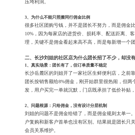
压垮利润。
3、为什么不能只照搬同行佣金比例
很多社区团购亏钱，并不是团长不努力，而是佣金比
10%，因为每家店的进货价、损耗率、配送距离、
理，关键不是佣金看起来高不高，而是每新增一个
二、长沙刘姐的社区店为什么团长招了不少，却没
1、真实场景：团长有了，但订单质量不稳定
长沙岳麓区的刘姐开了一家社区生鲜便利店，之前靠
团长按销售额给8%佣金，刚开始群里很热闹，但两
发，用户买完一单就沉默，门店既承担了低价补贴
2、问题根源：只给佣金，没有设计分层机制
刘姐的问题不是佣金给错了，而是佣金规则太单一
户复购和新客户首单也没有区别。结果就是团长只
会员关系维护。