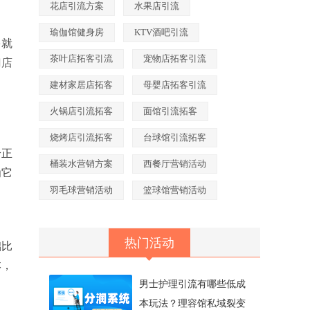
花店引流方案
水果店引流
瑜伽馆健身房
KTV酒吧引流
多就
茶叶店拓客引流
宠物店拓客引流
门店
建材家居店拓客
母婴店拓客引流
火锅店引流拓客
面馆引流拓客
烧烤店引流拓客
台球馆引流拓客
给正
桶装水营销方案
西餐厅营销活动
为它
羽毛球营销活动
篮球馆营销活动
热门活动
础比
本，
男士护理引流有哪些低成
本玩法？理容馆私域裂变