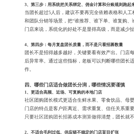
3、第三步：用系统把关系绑定、佣金计算和分账规则跑起
当团长超过5人后，建议不要再完全依赖表格和人工
和团队分销等场景，把“谁推荐、谁下单、谁复购、
门店来说，系统化的好处不是显得高级，而是减少
4、第四步：每月复盘团长质量，而不是只看招募数量
团长不是招得越多越好，关键要看有效产出。门店
后异常率。通过这些指标，老板可以判断哪些团长
作。
四、哪些门店适合做团长分润，哪些情况要谨慎
1、更适合高频、近场、可复购的本地门店
社区团购团长模式更适合生鲜水果、零食饮品、母
门店的特点是客户距离近、需求重复、信任关系重
只要
社区团购团长招募成本测算
做得清楚，团长就
2、不适合毛利过低、供应链不稳定的门店盲目扩张