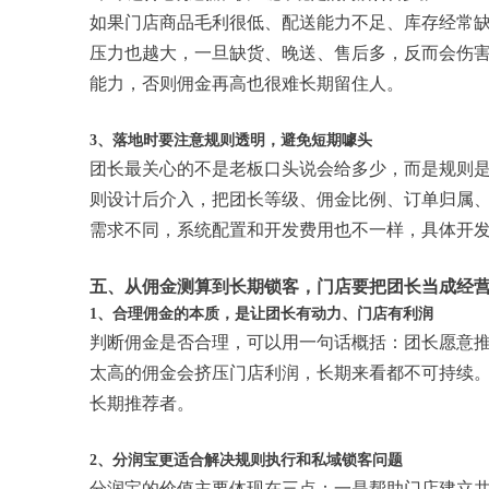
如果门店商品毛利很低、配送能力不足、库存经常
压力也越大，一旦缺货、晚送、售后多，反而会伤
能力，否则佣金再高也很难长期留住人。
3、落地时要注意规则透明，避免短期噱头
团长最关心的不是老板口头说会给多少，而是规则
则设计后介入，把团长等级、佣金比例、订单归属
需求不同，系统配置和开发费用也不一样，具体开
五、从佣金测算到长期锁客，门店要把团长当成经
1、合理佣金的本质，是让团长有动力、门店有利润
判断佣金是否合理，可以用一句话概括：团长愿意
太高的佣金会挤压门店利润，长期来看都不可持续
长期推荐者。
2、分润宝更适合解决规则执行和私域锁客问题
分润宝的价值主要体现在三点：一是帮助门店建立