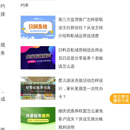
约率
履约
承接
第三方监理推广怎样获取
业主社群信任？从业主转
介绍和私域运营说清楚
在规
日料店私域营销适合用会
业务
员日还是分享返券？老板
该怎么选
婴儿游泳充值活动怎样设
计，家长更愿意一次性办
性，
卡？
变成
婚庆优惠券联盟怎么避免
客户流失？异业互推分账
规则说明
则更