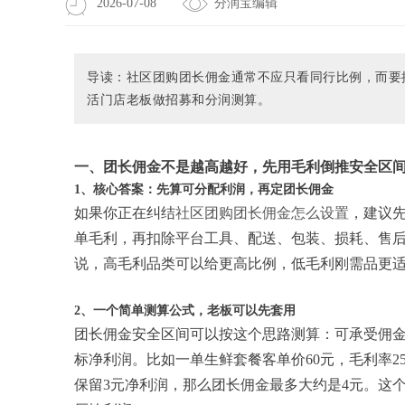
2026-07-08
分润宝编辑
导读：社区团购团长佣金通常不应只看同行比例，而要
活门店老板做招募和分润测算。
一、团长佣金不是越高越好，先用毛利倒推安全区
1、核心答案：先算可分配利润，再定团长佣金
如果你正在纠结
社区团购团长佣金怎么设置
，建议先
单毛利，再扣除平台工具、配送、包装、损耗、售
说，高毛利品类可以给更高比例，低毛利刚需品更适
2、一个简单测算公式，老板可以先套用
团长佣金安全区间可以按这个思路测算：可承受佣金
标净利润。比如一单生鲜套餐客单价60元，毛利率2
保留3元净利润，那么团长佣金最多大约是4元。这