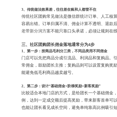
3、传统做法效果差，往往差在账和人都管不住
传统社区团购常见做法是微信群统计订单、人工核
容易出错。订单归属不清、佣金计算不透明、退款
老带新分润方案
不能只靠口头承诺，必须让规则在
三、社区团购团长佣金落地通常分为4步
1、第一步：按商品毛利分三类，不同品类用不同佣金
门店可以先把商品分成引流品、利润品和复购品。
常佣金，鼓励团长主推；复购品则可以设置复购奖
能避免低毛利商品越卖越亏。
2、第二步：设计“基础佣金+阶梯奖励+新客奖励”
比较适合本地门店的方式，是给团长一个基础佣金
例，达到一定成交额后提高奖励，带来新客首单可
也能让团长看见成长空间，避免单纯靠高比例吸引