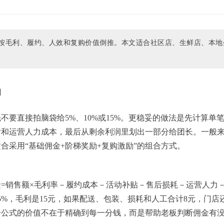
按毛利、履约、人效和复购价值倒推。本文适合社区店、生鲜店、本地
间
不要直接拍脑袋给5%、10%或15%。更稳妥的做法是先计算单
后和运营人力成本，最后从剩余利润里划出一部分给团长。一般
合采用“基础佣金+阶梯奖励+复购激励”的组合方式。
=销售额×毛利率－履约成本－活动补贴－售后损耗－运营人力
5%，毛利是15元，如果配送、包装、损耗和人工合计8元，门店
个公式的价值不在于精确到每一分钱，而是帮助老板判断佣金有