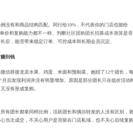
例没有和商品结构匹配。同行给10%，不代表你的门店也能给
客单价和复购能力都不一样。判断
社区团购团长招募成本测算
是否
团长后，能否带来稳定订单、可控成本和长期会员沉淀。
有赚到钱
微信群接龙卖水果、鸡蛋、米面和预制菜。她招了12个团长，
个月后发现利润并没有明显增加。原因是部分团长只在低价活动
，又没有形成复购。
。所有团长都拿同样比例，活跃团长和偶尔转发的人没有区别，
关心当次成交，不关心用户是否留在门店私域，也不关心后续复