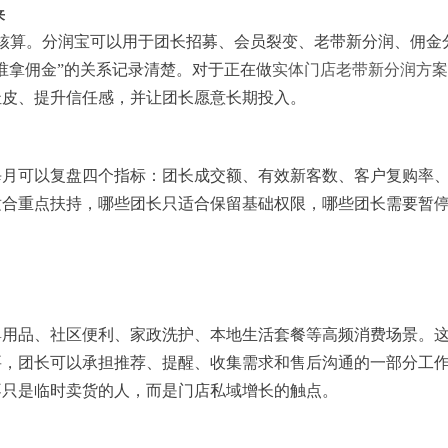
来
核算。分润宝可以用于团长招募、会员裂变、老带新分润、佣金
谁拿佣金”的关系记录清楚。对于正在做
实体门店老带新分润方案
扯皮、提升信任感，并让团长愿意长期投入。
每月可以复盘四个指标：团长成交额、有效新客数、客户复购率
适合重点扶持，哪些团长只适合保留基础权限，哪些团长需要暂
婴用品、社区便利、家政洗护、本地生活套餐等高频消费场景。
要，团长可以承担推荐、提醒、收集需求和售后沟通的一部分工
不只是临时卖货的人，而是门店私域增长的触点。