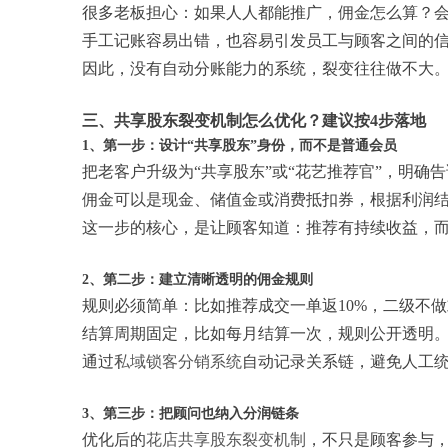
很多老板担心：如果人人都能推广，佣金怎么算？
手工记账容易出错，也容易引发员工与顾客之间的
因此，没有自动分账能力的系统，裂变往往做不大
三、共享股东裂变机制怎么优化？建议按4步落地
1、第一步：设计“共享股东”身份，而不是普通会员
把老客户升级为“共享股东”或“花艺推荐官”，明确
佣金可以是现金、储值金或消费抵扣券，根据利润
这一步的核心，是让顾客知道：推荐有持续收益，
2、第二步：建立清晰透明的佣金规则
规则必须简单：比如推荐成交一单返10%，二级不
结算周期固定，比如每月结算一次，规则公开透明
通过
私域锁客分销系统
自动记录关系链，避免人工
3、第三步：把顾问也纳入分润链条
优化后的
花店共享股东裂变机制
，不只是顾客参与