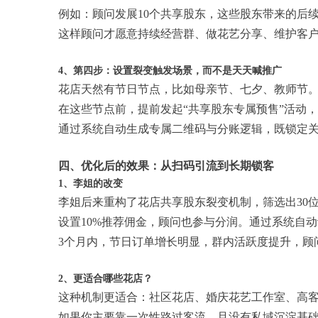
例如：顾问发展10个共享股东，这些股东带来的后
这样顾问才愿意持续经营群、做花艺分享、维护客
4、第四步：设置裂变触发场景，而不是天天喊推广
花店天然有节日节点，比如母亲节、七夕、教师节
在这些节点前，提前发起“共享股东专属预售”活动
通过系统自动生成专属二维码与分账逻辑，既锁定
四、优化后的效果：从扫码引流到长期锁客
1、李姐的改变
李姐后来重构了花店共享股东裂变机制，筛选出30位
设置10%推荐佣金，顾问也参与分润。通过系统自
3个月内，节日订单增长明显，群内活跃度提升，顾
2、更适合哪些花店？
这种机制更适合：社区花店、婚庆花艺工作室、高
如果你主要靠一次性路过客流，且没有私域沉淀基