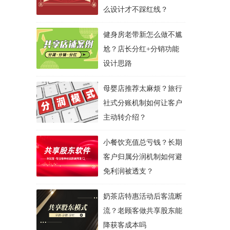
么设计才不踩红线？
健身房老带新怎么做不尴
尬？店长分红+分销功能
设计思路
母婴店推荐太麻烦？旅行
社式分账机制如何让客户
主动转介绍？
小餐饮充值总亏钱？长期
客户归属分润机制如何避
免利润被透支？
奶茶店特惠活动后客流断
流？老顾客做共享股东能
降获客成本吗