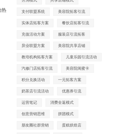
分润模式
共享店铺模式
动热
支付联盟系统
美容院拓客引流
实体店拓客方案
餐饮店拓客引流
充值活动方案
服装店引流拓客
异业联盟方案
美容院共享店铺
教培机构拓客方案
儿童乐园引流活动
汽修门店拓客引流
美容院闺蜜卡
积分兑换活动
一元拓客方案
奶茶店引流活动
优惠券引流
运营笔记
消费全返模式
创意营销思维
拼团模式
朋友圈社群营销
蛋糕烘焙店