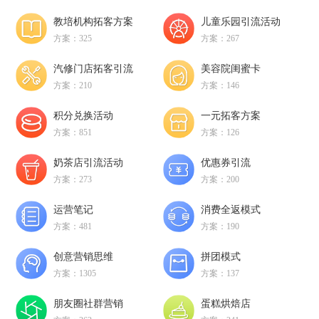
教培机构拓客方案
儿童乐园引流活动
方案：325
方案：267
汽修门店拓客引流
美容院闺蜜卡
方案：210
方案：146
积分兑换活动
一元拓客方案
方案：851
方案：126
奶茶店引流活动
优惠券引流
方案：273
方案：200
运营笔记
消费全返模式
方案：481
方案：190
创意营销思维
拼团模式
方案：1305
方案：137
朋友圈社群营销
蛋糕烘焙店