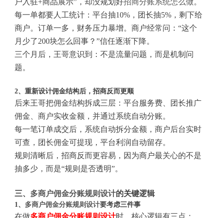
户入驻+商品展示”，却没规划好
招商分账系统怎么做
。
每一单都要人工统计：平台抽10%，团长抽5%，剩下给
商户。订单一多，财务压力暴增。商户经常问：“这个
月少了200块怎么回事？”信任逐渐下降。
三个月后，王哥意识到：不是流量问题，而是机制问
题。
2、重新设计佣金结构后，招商反而更顺
后来王哥把佣金结构拆成三层：平台服务费、团长推广
佣金、商户实收金额，并通过系统自动分账。
每一笔订单成交后，系统自动拆分金额，商户后台实时
可查，团长佣金可提现，平台利润自动留存。
规则清晰后，招商反而更容易，因为商户最关心的不是
抽多少，而是“规则是否透明”。
三、
多商户佣金分账规则设计
的关键逻辑
1、
多商户佣金分账规则设计
要考虑三件事
在做
多商户佣金分账规则设计
时，核心逻辑有三点：