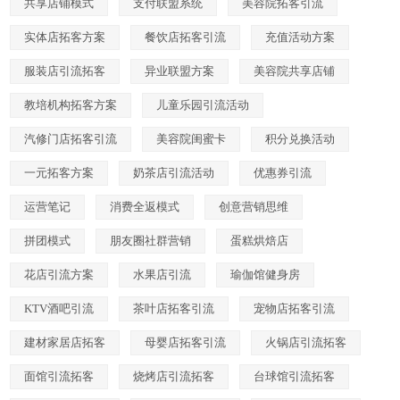
共享店铺模式
支付联盟系统
美容院拓客引流
实体店拓客方案
餐饮店拓客引流
充值活动方案
服装店引流拓客
异业联盟方案
美容院共享店铺
教培机构拓客方案
儿童乐园引流活动
汽修门店拓客引流
美容院闺蜜卡
积分兑换活动
一元拓客方案
奶茶店引流活动
优惠券引流
运营笔记
消费全返模式
创意营销思维
拼团模式
朋友圈社群营销
蛋糕烘焙店
花店引流方案
水果店引流
瑜伽馆健身房
KTV酒吧引流
茶叶店拓客引流
宠物店拓客引流
建材家居店拓客
母婴店拓客引流
火锅店引流拓客
面馆引流拓客
烧烤店引流拓客
台球馆引流拓客