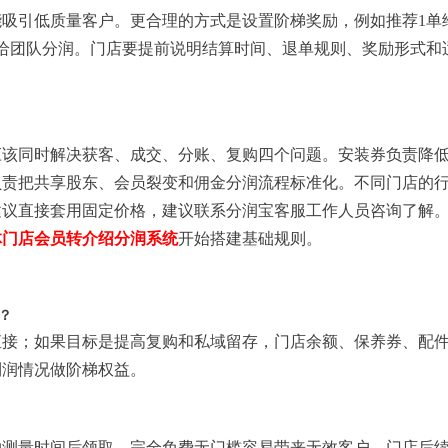
吸引低质量客户。更合理的方式是设置阶梯奖励，例如推荐1单
给团队分润。门店要提前说明结算时间、退单规则、奖励形式和
应该同时解决获客、成交、分账、复购四个问题。安装券负责降
负责把共享股东、会员裂变和佣金分润流程标准化。不同门店的
建议直接套用固定价格，建议联系分润宝客服工作人员咨询了解
体门店会员转介绍分润系统
开始搭建基础规则。
？
直接；如果目标是提高复购和私域留存，门店余额、保养券、配
利润情况做阶梯权益。
约测量时间后领取。完全免费无门槛容易带来无效客户，门店后