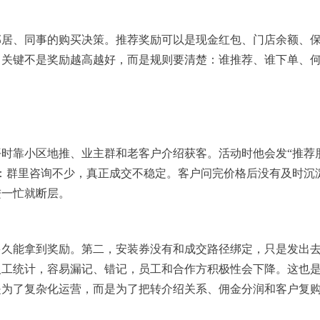
邻居、同事的购买决策。推荐奖励可以是现金红包、门店余额、
。关键不是奖励越高越好，而是规则要清楚：谁推荐、谁下单、
时靠小区地推、业主群和老客户介绍获客。活动时他会发“推荐
：群里咨询不少，真正成交不稳定。客户问完价格后没有及时沉
进一忙就断层。
多久能拿到奖励。第二，安装券没有和成交路径绑定，只是发出
人工统计，容易漏记、错记，员工和合作方积极性会下降。这也
是为了复杂化运营，而是为了把转介绍关系、佣金分润和客户复