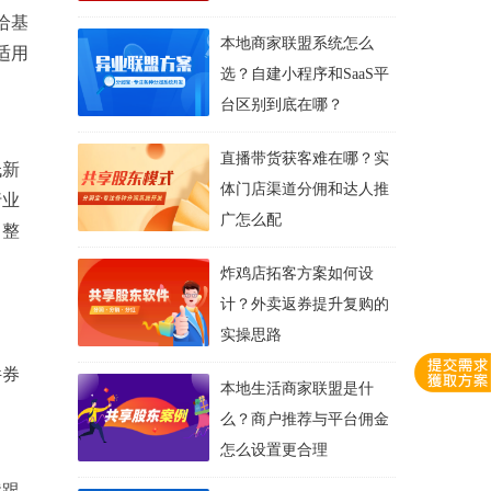
给基
本地商家联盟系统怎么
适用
选？自建小程序和SaaS平
台区别到底在哪？
直播带货获客难在哪？实
低新
体门店渠道分佣和达人推
行业
广怎么配
。整
炸鸡店拓客方案如何设
计？外卖返券提升复购的
实操思路
件券
本地生活商家联盟是什
么？商户推荐与平台佣金
怎么设置更合理
续跟