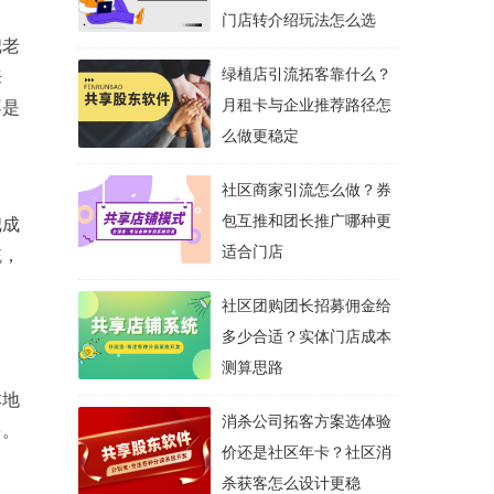
门店转介绍玩法怎么选
把老
绿植店引流拓客靠什么？
来
月租卡与企业推荐路径怎
不是
么做更稳定
社区商家引流怎么做？券
包互推和团长推广哪种更
把成
适合门店
统
，
社区团购团长招募佣金给
多少合适？实体门店成本
测算思路
本地
消杀公司拓客方案选体验
多。
价还是社区年卡？社区消
杀获客怎么设计更稳