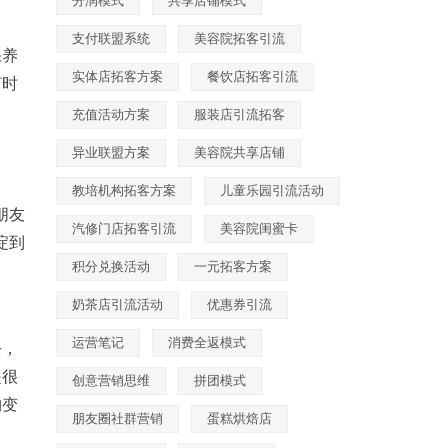
分润模式
共享店铺模式
支付联盟系统
美容院拓客引流
保养
实体店拓客方案
餐饮店拓客引流
何时
充值活动方案
服装店引流拓客
异业联盟方案
美容院共享店铺
教培机构拓客方案
儿童乐园引流活动
朋友
汽修门店拓客引流
美容院闺蜜卡
淀到
积分兑换活动
一元拓客方案
奶茶店引流活动
优惠券引流
运营笔记
消费全返模式
去，
是很
创意营销思维
拼团模式
购变
朋友圈社群营销
蛋糕烘焙店