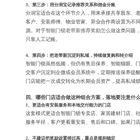
3、第三步：用分润宝记录推荐关系和佣金分账
分润宝适合在这个环节介入，用来承接共享股东、
客户、安装师傅、物业管家、异业合作商设置为不
源。对于
智能门锁老带新推荐奖励怎么做
这类问题
只靠人工记账。
4、第四步：把老带新沉淀到私域，持续做复购和转介绍
智能门锁虽然低频，但仍有售后保养、智能猫眼、
交客户沉淀到企微或会员系统中，定期推送保养提
门店能把一次成交转化为长期会员资产，提高私域
四、哪些门店适合做这种组合方案，落地要注意什
1、更适合有安装服务和本地交付能力的门店
这套模式更适合智能门锁专卖店、家居建材门店、
服务半径，客户更看重安装、售后和口碑。如果门
2、不建议把奖励设置得过高，重点是规则稳定