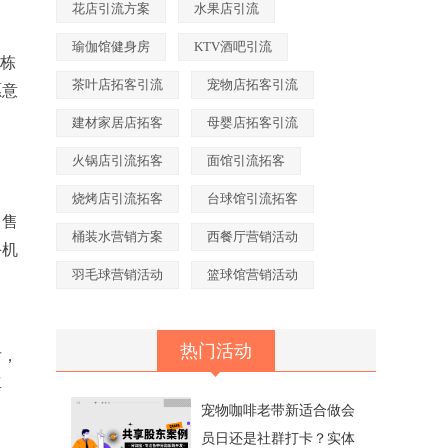
花店引流方案
水果店引流
瑜伽馆健身房
KTV酒吧引流
一栋
茶叶店拓客引流
宠物店拓客引流
愿意
建材家居店拓客
母婴店拓客引流
火锅店引流拓客
面馆引流拓客
烧烤店引流拓客
台球馆引流拓客
、售
桶装水营销方案
西餐厅营销活动
手机
羽毛球营销活动
篮球馆营销活动
热门活动
后，
真
宠物咖啡老带新适合做会
员日还是社群打卡？实体