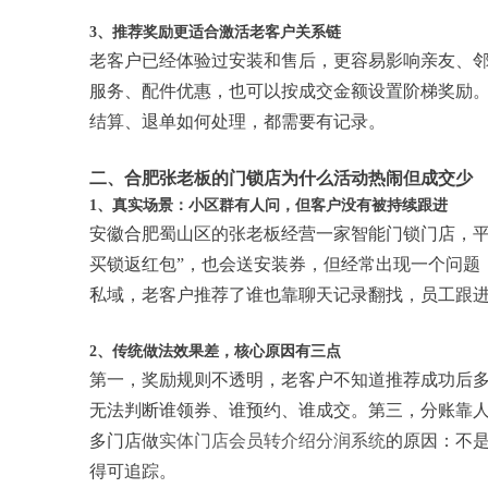
3、推荐奖励更适合激活老客户关系链
老客户已经体验过安装和售后，更容易影响亲友、
服务、配件优惠，也可以按成交金额设置阶梯奖励
结算、退单如何处理，都需要有记录。
二、合肥张老板的门锁店为什么活动热闹但成交少
1、真实场景：小区群有人问，但客户没有被持续跟进
安徽合肥蜀山区的张老板经营一家智能门锁门店，平
买锁返红包”，也会送安装券，但经常出现一个问题
私域，老客户推荐了谁也靠聊天记录翻找，员工跟
2、传统做法效果差，核心原因有三点
第一，奖励规则不透明，老客户不知道推荐成功后
无法判断谁领券、谁预约、谁成交。第三，分账靠
多门店做
实体门店会员转介绍分润系统
的原因：不
得可追踪。