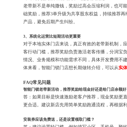
老带新不是单纯撒钱，奖励过高会压缩利润，也可能
础奖励，推荐3单升级为共享股东权益，持续推荐再
产品，避免后期产生纠纷。
3、系统化运营比短期活动更重要
对于本地实体门店来说，真正有效的老带新机制，
客行动门槛，推荐奖励负责激活老客传播，分润宝
情况、业务规模和功能需求不同，具体开发费用不
体来看，智能门锁门店想长期做转介绍，可以从
实
FAQ常见问题
智能门锁老带新活动，推荐奖励给现金好还是给门店余额好
答：如果目标是快速激励老客户推荐，现金奖励更
更合适。建议新店先用简单奖励跑通流程，再根据
安装券应该免费送，还是设置领取门槛？
答：建议设置轻门槛，例如填写小区、手机号、预