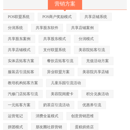
营销方案
POS联盟系统
POS商户奖励模式
共享店铺系统
分润系统
共享股东软件
共享店铺案例
共享股东案例
共享股东模式
分润模式
共享店铺模式
支付联盟系统
美容院拓客引流
实体店拓客方案
餐饮店拓客引流
充值活动方案
服装店引流拓客
异业联盟方案
美容院共享店铺
教培机构拓客方案
儿童乐园引流活动
汽修门店拓客引流
美容院闺蜜卡
积分兑换活动
一元拓客方案
奶茶店引流活动
优惠券引流
运营笔记
消费全返模式
创意营销思维
拼团模式
朋友圈社群营销
蛋糕烘焙店