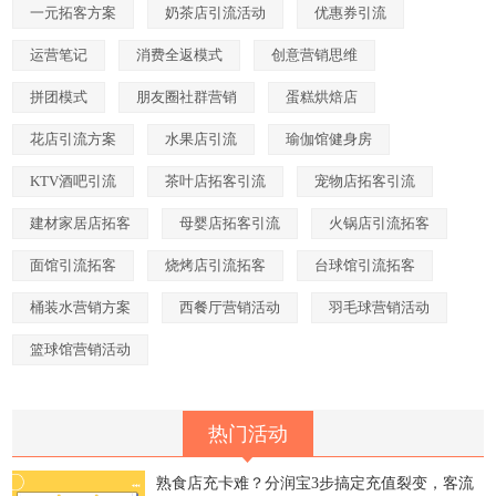
一元拓客方案
奶茶店引流活动
优惠券引流
运营笔记
消费全返模式
创意营销思维
拼团模式
朋友圈社群营销
蛋糕烘焙店
花店引流方案
水果店引流
瑜伽馆健身房
KTV酒吧引流
茶叶店拓客引流
宠物店拓客引流
建材家居店拓客
母婴店拓客引流
火锅店引流拓客
面馆引流拓客
烧烤店引流拓客
台球馆引流拓客
桶装水营销方案
西餐厅营销活动
羽毛球营销活动
篮球馆营销活动
热门活动
熟食店充卡难？分润宝3步搞定充值裂变，客流