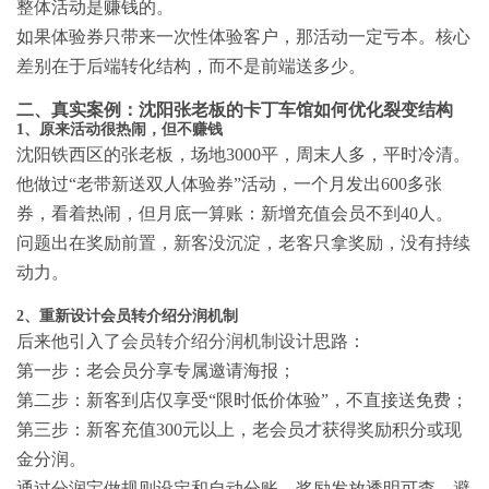
整体活动是赚钱的。
如果体验券只带来一次性体验客户，那活动一定亏本。核心
差别在于后端转化结构，而不是前端送多少。
二、真实案例：沈阳张老板的卡丁车馆如何优化裂变结构
1、原来活动很热闹，但不赚钱
沈阳铁西区的张老板，场地3000平，周末人多，平时冷清。
他做过“老带新送双人体验券”活动，一个月发出600多张
券，看着热闹，但月底一算账：新增充值会员不到40人。
问题出在奖励前置，新客没沉淀，老客只拿奖励，没有持续
动力。
2、重新设计会员转介绍分润机制
后来他引入了
会员转介绍分润机制设计
思路：
第一步：老会员分享专属邀请海报；
第二步：新客到店仅享受“限时低价体验”，不直接送免费；
第三步：新客充值300元以上，老会员才获得奖励积分或现
金分润。
通过分润宝做规则设定和自动分账，奖励发放透明可查，避