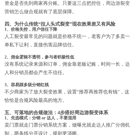
资金是否先到商家再分账。只要这三点把控住，
周边游裂变
营销怎么做合规
就有了底层保障。
四、为什么传统“拉人头式裂变”现在效果差又有风险
1、价格失控，用户信任下降
人工裂变最常见的问题就是价格不统一，老客户为了多卖一
单私下让利，直接伤害品牌信任。
2、佣金逻辑不透明，参与者积极性低
没有系统记录来源和订单，佣金靠老板记账，时间一长，达
人和分销员都会产生不信任。
3、容易踩多级分销红线
不少商家为了放大裂变效果，设置“推荐再推荐也有钱”，这
恰恰是合规风险最高的地方。
五、可落地的合规做法：4步搭好周边游裂变体系
1、先选模式：分销 or 达人，不要混用
卖门票就走门票分销系统方案，做曝光就走
达人推广分佣机
制
，两条线分开设计，规则更清晰。