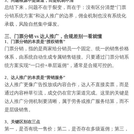
3、问题根源不是渠道，而是机制不清
总结下来，问题不在于裂变，而在于：没有区分清楚“
门票
分销系统方案
”和达人推广的边界，佣金机制也没有系统化
承载，风险自然集中爆发。
三、门票分销 vs 达人推广，合规差别一看就懂
1、门票分销的本质是“授权销售”
门票分销，指的是商家给分销员一个固定、统一的销售价格
体系，由系统自动生成专属销售链接。只要通过
门票分销系
统方案
实现“一口价+单层返佣”，通常是合规可控的。
2、达人推广的本质是“营销服务”
达人推广更像广告投放或内容合作，达人不直接卖票，而是
通过内容种草引流，成交仍在官方渠道完成。这里的关键是
达人推广分佣机制
要清晰，属于劳务或推广服务结算，而不
是层级销售。
3、关键区别在三点
第一，是否有统一售价；第二，是否存在多级返佣；第三，